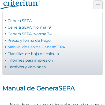
Pasar
toggl
al
contenido
principal
Genera SEPA
Genera SEPA: Norma 19
Genera SEPA: Norma 34
Precio y forma de Pago
Manual de uso de GeneraSEPA
Plantillas de hoja de cálculo
Informes para impresión
Cambios y versiones
Manual de GeneraSEPA
No dude en llamarnos si tiene alguna duda o alguna