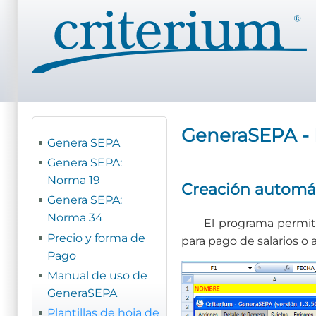
Pasar
al
contenido
principal
GeneraSEPA - P
Genera SEPA
Genera SEPA:
Norma 19
Creación automáti
Genera SEPA:
Norma 34
El programa permite
Precio y forma de
para pago de salarios o 
Pago
Manual de uso de
GeneraSEPA
Plantillas de hoja de