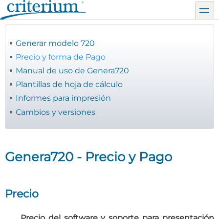
Pasar
toggl
al
contenido
principal
Generar modelo 720
Precio y forma de Pago
Manual de uso de Genera720
Plantillas de hoja de cálculo
Informes para impresión
Cambios y versiones
Genera720 - Precio y Pago
Precio
P
recio del software y
soporte
para presentación