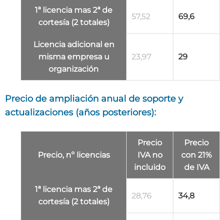
1ª licencia mas 2ª de
57,52
69,6
cortesía (2 totales)
Licencia adicional
en
misma empresa u
23,97
29
organización
Precio de ampliación anual de soporte y
actualizaciones (años posteriores):
Precio
Precio
Precio, nº licencias
IVA no
con 21%
incluido
de IVA
1ª licencia mas 2ª de
28,76
34,8
cortesía (2 totales)