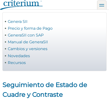
Pasar
toggl
al
contenido
principal
Genera SII
Precio y forma de Pago
GeneraSII con SAP
Manual de GeneraSII
Cambios y versiones
Novedades
Recursos
Seguimiento de Estado de
Cuadre y Contraste