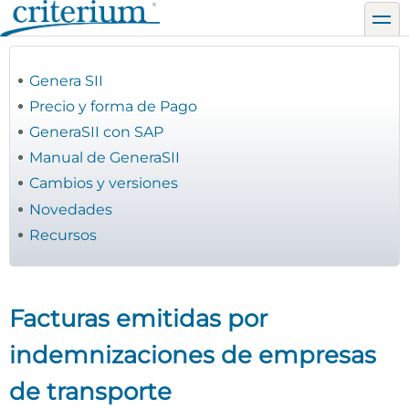
Pasar
toggl
al
contenido
principal
Genera SII
Precio y forma de Pago
GeneraSII con SAP
Manual de GeneraSII
Cambios y versiones
Novedades
Recursos
Facturas emitidas por
indemnizaciones de empresas
de transporte