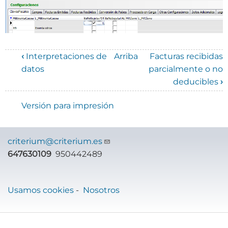
‹
Interpretaciones de
Arriba
Facturas recibidas
Enlaces
datos
parcialmente o no
deducibles
›
transversales
de
Versión para impresión
Book
para
criterium@criterium.es
647630109
950442489
Manual
de
GeneraSII
Usamos cookies
-
Nosotros